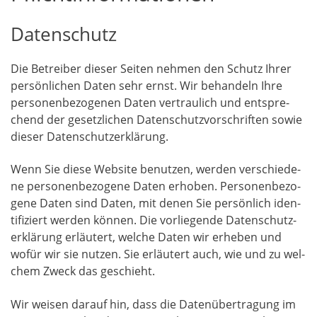
Datenschutz
Die Betrei­ber die­ser Sei­ten neh­men den Schutz Ihrer
per­sön­li­chen Daten sehr ernst. Wir behan­deln Ihre
per­so­nen­be­zo­ge­nen Daten ver­trau­lich und ent­spre­
chend der gesetz­li­chen Daten­schutz­vor­schrif­ten sowie
die­ser Datenschutzerklärung.
Wenn Sie die­se Web­site benut­zen, wer­den ver­schie­de­
ne per­so­nen­be­zo­ge­ne Daten erho­ben. Per­so­nen­be­zo­
ge­ne Daten sind Daten, mit denen Sie per­sön­lich iden­
ti­fi­ziert wer­den kön­nen. Die vor­lie­gen­de Daten­schutz­
er­klä­rung erläu­tert, wel­che Daten wir erhe­ben und
wofür wir sie nut­zen. Sie erläu­tert auch, wie und zu wel­
chem Zweck das geschieht.
Wir wei­sen dar­auf hin, dass die Daten­über­tra­gung im