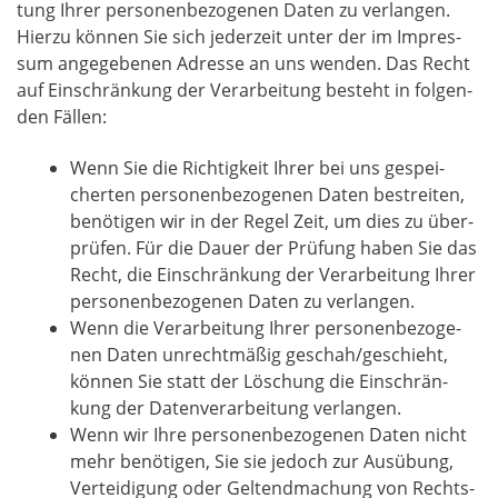
tung Ihrer per­so­nen­be­zo­ge­nen Daten zu ver­lan­gen.
Hier­zu kön­nen Sie sich jeder­zeit unter der im Impres­
sum ange­ge­be­nen Adres­se an uns wen­den. Das Recht
auf Ein­schrän­kung der Ver­ar­bei­tung besteht in fol­gen­
den Fällen:
Wenn Sie die Rich­tig­keit Ihrer bei uns gespei­
cher­ten per­so­nen­be­zo­ge­nen Daten bestrei­ten,
benö­ti­gen wir in der Regel Zeit, um dies zu über­
prü­fen. Für die Dau­er der Prü­fung haben Sie das
Recht, die Ein­schrän­kung der Ver­ar­bei­tung Ihrer
per­so­nen­be­zo­ge­nen Daten zu verlangen.
Wenn die Ver­ar­bei­tung Ihrer per­so­nen­be­zo­ge­
nen Daten unrecht­mä­ßig geschah/geschieht,
kön­nen Sie statt der Löschung die Ein­schrän­
kung der Daten­ver­ar­bei­tung verlangen.
Wenn wir Ihre per­so­nen­be­zo­ge­nen Daten nicht
mehr benö­ti­gen, Sie sie jedoch zur Aus­übung,
Ver­tei­di­gung oder Gel­tend­ma­chung von Rechts­