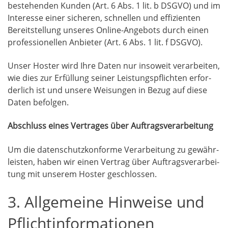
bestehen­den Kun­den (Art. 6 Abs. 1 lit. b DSGVO) und im
Inter­es­se einer siche­ren, schnel­len und effi­zi­en­ten
Bereit­stel­lung unse­res Online-Ange­bots durch einen
pro­fes­sio­nel­len Anbie­ter (Art. 6 Abs. 1 lit. f DSGVO).
Unser Hos­ter wird Ihre Daten nur inso­weit ver­ar­bei­ten,
wie dies zur Erfül­lung sei­ner Leis­tungs­pflich­ten erfor­
der­lich ist und unse­re Wei­sun­gen in Bezug auf die­se
Daten befolgen.
Abschluss eines Ver­tra­ges über Auftragsverarbeitung
Um die daten­schutz­kon­for­me Ver­ar­bei­tung zu gewähr­
leis­ten, haben wir einen Ver­trag über Auf­trags­ver­ar­bei­
tung mit unse­rem Hos­ter geschlossen.
3. Allgemeine Hinweise und
Pflichtinformationen