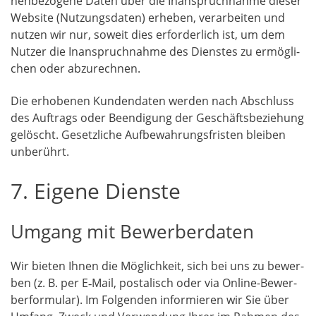
nen­be­zo­ge­ne Daten über die Inan­spruch­nah­me die­ser
Web­site (Nut­zungs­da­ten) erhe­ben, ver­ar­bei­ten und
nut­zen wir nur, soweit dies erfor­der­lich ist, um dem
Nut­zer die Inan­spruch­nah­me des Diens­tes zu ermög­li­
chen oder abzurechnen.
Die erho­be­nen Kun­den­da­ten wer­den nach Abschluss
des Auf­trags oder Been­di­gung der Geschäfts­be­zie­hung
gelöscht. Gesetz­li­che Auf­be­wah­rungs­fris­ten blei­ben
unberührt.
7. Eigene Dienste
Umgang mit Bewerberdaten
Wir bie­ten Ihnen die Mög­lich­keit, sich bei uns zu bewer­
ben (z. B. per E‑Mail, pos­ta­lisch oder via Online-Bewer­
ber­for­mu­lar). Im Fol­gen­den infor­mie­ren wir Sie über