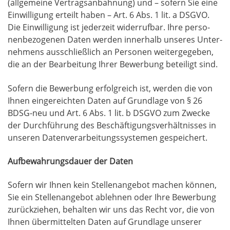
(all­ge­mei­ne Ver­trags­an­bah­nung) und – sofern Sie eine
Ein­wil­li­gung erteilt haben – Art. 6 Abs. 1 lit. a DSGVO.
Die Ein­wil­li­gung ist jeder­zeit wider­ruf­bar. Ihre per­so­
nen­be­zo­ge­nen Daten wer­den inner­halb unse­res Unter­
neh­mens aus­schließ­lich an Per­so­nen wei­ter­ge­ge­ben,
die an der Bear­bei­tung Ihrer Bewer­bung betei­ligt sind.
Sofern die Bewer­bung erfolg­reich ist, wer­den die von
Ihnen ein­ge­reich­ten Daten auf Grund­la­ge von § 26
BDSG-neu und Art. 6 Abs. 1 lit. b DSGVO zum Zwe­cke
der Durch­füh­rung des Beschäf­ti­gungs­ver­hält­nis­ses in
unse­ren Daten­ver­ar­bei­tungs­sys­te­men gespeichert.
Auf­be­wah­rungs­dau­er der Daten
Sofern wir Ihnen kein Stel­len­an­ge­bot machen kön­nen,
Sie ein Stel­len­an­ge­bot ableh­nen oder Ihre Bewer­bung
zurück­zie­hen, behal­ten wir uns das Recht vor, die von
Ihnen über­mit­tel­ten Daten auf Grund­la­ge unse­rer