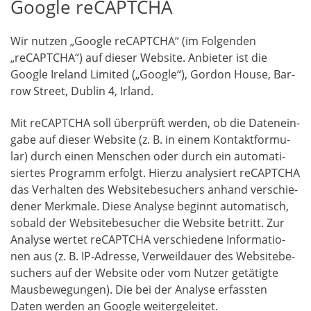
Google reCAPTCHA
Wir nut­zen „Goog­le reCAPTCHA“ (im Fol­gen­den
„reCAPTCHA“) auf die­ser Web­site. Anbie­ter ist die
Goog­le Ire­land Limi­t­ed („Goog­le“), Gor­don House, Bar­
row Street, Dub­lin 4, Irland.
Mit reCAPTCHA soll über­prüft wer­den, ob die Daten­ein­
ga­be auf die­ser Web­site (z. B. in einem Kon­takt­for­mu­
lar) durch einen Men­schen oder durch ein auto­ma­ti­
sier­tes Pro­gramm erfolgt. Hier­zu ana­ly­siert reCAPTCHA
das Ver­hal­ten des Web­site­be­su­chers anhand ver­schie­
de­ner Merk­ma­le. Die­se Ana­ly­se beginnt auto­ma­tisch,
sobald der Web­site­be­su­cher die Web­site betritt. Zur
Ana­ly­se wer­tet reCAPTCHA ver­schie­de­ne Infor­ma­tio­
nen aus (z. B. IP-Adres­se, Ver­weil­dau­er des Web­site­be­
su­chers auf der Web­site oder vom Nut­zer getä­tig­te
Maus­be­we­gun­gen). Die bei der Ana­ly­se erfass­ten
Daten wer­den an Goog­le weitergeleitet.