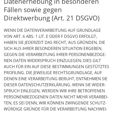
Datenerhebung in besonderen
Fällen sowie gegen
Direktwerbung (Art. 21 DSGVO)
WENN DIE DATEN­VER­AR­BEI­TUNG AUF GRUND­LA­GE
VON ART. 6 ABS. 1 LIT. E ODER F DSGVO ERFOLGT,
HABEN SIE JEDER­ZEIT DAS RECHT, AUS GRÜN­DEN, DIE
SICH AUS IHRER BESON­DE­REN SITUA­TI­ON ERGE­BEN,
GEGEN DIE VER­AR­BEI­TUNG IHRER PER­SO­NEN­BE­ZO­GE­
NEN DATEN WIDER­SPRUCH EIN­ZU­LE­GEN; DIES GILT
AUCH FÜR EIN AUF DIE­SE BESTIM­MUN­GEN GESTÜTZ­TES
PRO­FIL­ING. DIE JEWEI­LI­GE RECHTS­GRUND­LA­GE, AUF
DENEN EINE VER­AR­BEI­TUNG BERUHT, ENT­NEH­MEN SIE
DIE­SER DATEN­SCHUTZ­ER­KLÄ­RUNG. WENN SIE WIDER­
SPRUCH EIN­LE­GEN, WER­DEN WIR IHRE BETROF­FE­NEN
PER­SO­NEN­BE­ZO­GE­NEN DATEN NICHT MEHR VER­AR­BEI­
TEN, ES SEI DENN, WIR KÖN­NEN ZWIN­GEN­DE SCHUTZ­
WÜR­DI­GE GRÜN­DE FÜR DIE VER­AR­BEI­TUNG NACH­WEI­