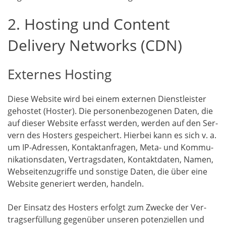
2. Hosting und Content
Delivery Networks (CDN)
Externes Hosting
Die­se Web­site wird bei einem exter­nen Dienst­leis­ter
gehos­tet (Hos­ter). Die per­so­nen­be­zo­ge­nen Daten, die
auf die­ser Web­site erfasst wer­den, wer­den auf den Ser­
vern des Hos­ters gespei­chert. Hier­bei kann es sich v. a.
um IP-Adres­sen, Kon­takt­an­fra­gen, Meta- und Kom­mu­
ni­ka­ti­ons­da­ten, Ver­trags­da­ten, Kon­takt­da­ten, Namen,
Web­sei­ten­zu­grif­fe und sons­ti­ge Daten, die über eine
Web­site gene­riert wer­den, handeln.
Der Ein­satz des Hos­ters erfolgt zum Zwe­cke der Ver­
trags­er­fül­lung gegen­über unse­ren poten­zi­el­len und