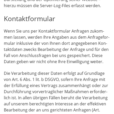
hier­zu müs­sen die Ser­ver-Log-Files erfasst werden.
Kontaktformular
Wenn Sie uns per Kon­takt­for­mu­lar Anfra­gen zukom­
men las­sen, wer­den Ihre Anga­ben aus dem Anfra­ge­for­
mu­lar inklu­si­ve der von Ihnen dort ange­ge­be­nen Kon­
takt­da­ten zwecks Bear­bei­tung der Anfra­ge und für den
Fall von Anschluss­fra­gen bei uns gespei­chert. Die­se
Daten geben wir nicht ohne Ihre Ein­wil­li­gung weiter.
Die Ver­ar­bei­tung die­ser Daten erfolgt auf Grund­la­ge
von Art. 6 Abs. 1 lit. b DSGVO, sofern Ihre Anfra­ge mit
der Erfül­lung eines Ver­trags zusam­men­hängt oder zur
Durch­füh­rung vor­ver­trag­li­cher Maß­nah­men erfor­der­
lich ist. In allen übri­gen Fäl­len beruht die Ver­ar­bei­tung
auf unse­rem berech­tig­ten Inter­es­se an der effek­ti­ven
Bear­bei­tung der an uns gerich­te­ten Anfra­gen (Art.