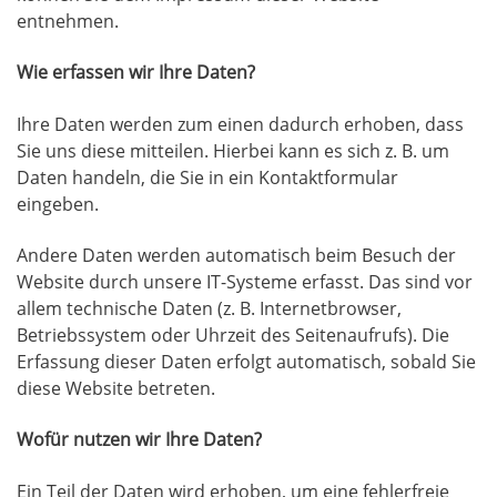
entnehmen.
Wie erfas­sen wir Ihre Daten?
Ihre Daten wer­den zum einen dadurch erho­ben, dass
Sie uns die­se mit­tei­len. Hier­bei kann es sich z. B. um
Daten han­deln, die Sie in ein Kon­takt­for­mu­lar
eingeben.
Ande­re Daten wer­den auto­ma­tisch beim Besuch der
Web­site durch unse­re IT-Sys­te­me erfasst. Das sind vor
allem tech­ni­sche Daten (z. B. Inter­net­brow­ser,
Betriebs­sys­tem oder Uhr­zeit des Sei­ten­auf­rufs). Die
Erfas­sung die­ser Daten erfolgt auto­ma­tisch, sobald Sie
die­se Web­site betreten.
Wofür nut­zen wir Ihre Daten?
Ein Teil der Daten wird erho­ben, um eine feh­ler­freie