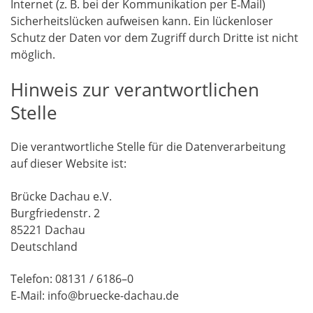
Inter­net (z. B. bei der Kom­mu­ni­ka­ti­on per E‑Mail)
Sicher­heits­lü­cken auf­wei­sen kann. Ein lücken­lo­ser
Schutz der Daten vor dem Zugriff durch Drit­te ist nicht
möglich.
Hinweis zur verantwortlichen
Stelle
Die ver­ant­wort­li­che Stel­le für die Daten­ver­ar­bei­tung
auf die­ser Web­site ist:
Brü­cke Dach­au e.V.
Burg­frie­denstr. 2
85221 Dachau
Deutschland
Tele­fon: 08131 / 6186–0
E‑Mail: info@bruecke-dachau.de