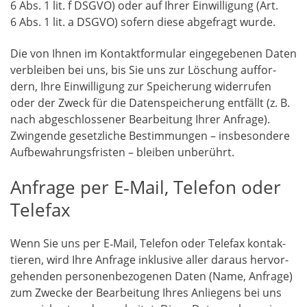
6 Abs. 1 lit. f DSGVO) oder auf Ihrer Ein­wil­li­gung (Art.
6 Abs. 1 lit. a DSGVO) sofern die­se abge­fragt wurde.
Die von Ihnen im Kon­takt­for­mu­lar ein­ge­ge­be­nen Daten
ver­blei­ben bei uns, bis Sie uns zur Löschung auf­for­
dern, Ihre Ein­wil­li­gung zur Spei­che­rung wider­ru­fen
oder der Zweck für die Daten­spei­che­rung ent­fällt (z. B.
nach abge­schlos­se­ner Bear­bei­tung Ihrer Anfra­ge).
Zwin­gen­de gesetz­li­che Bestim­mun­gen – ins­be­son­de­re
Auf­be­wah­rungs­fris­ten – blei­ben unberührt.
Anfrage per E‑Mail, Telefon oder
Telefax
Wenn Sie uns per E‑Mail, Tele­fon oder Tele­fax kon­tak­
tie­ren, wird Ihre Anfra­ge inklu­si­ve aller dar­aus her­vor­
ge­hen­den per­so­nen­be­zo­ge­nen Daten (Name, Anfra­ge)
zum Zwe­cke der Bear­bei­tung Ihres Anlie­gens bei uns