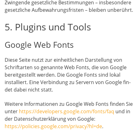
Zwin­gen­de gesetz­li­che Bestim­mun­gen – ins­be­son­de­re
gesetz­li­che Auf­be­wah­rungs­fris­ten – blei­ben unberührt.
5. Plugins und Tools
Google Web Fonts
Die­se Sei­te nutzt zur ein­heit­li­chen Dar­stel­lung von
Schrift­ar­ten so genann­te Web Fonts, die von Goog­le
bereit­ge­stellt wer­den. Die Goog­le Fonts sind lokal
instal­liert. Eine Ver­bin­dung zu Ser­vern von Goog­le fin­
det dabei nicht statt.
Wei­te­re Infor­ma­tio­nen zu Goog­le Web Fonts fin­den Sie
unter
https://developers.google.com/fonts/faq
und in
der Daten­schutz­er­klä­rung von Goog­le:
https://policies.google.com/privacy?hl=de
.