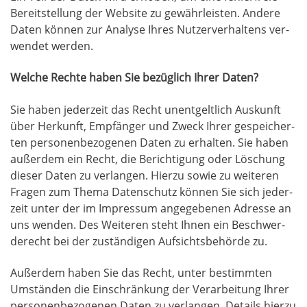
Bereit­stel­lung der Web­site zu gewähr­leis­ten. Ande­re
Daten kön­nen zur Ana­ly­se Ihres Nut­zer­ver­hal­tens ver­
wen­det werden.
Wel­che Rech­te haben Sie bezüg­lich Ihrer Daten?
Sie haben jeder­zeit das Recht unent­gelt­lich Aus­kunft
über Her­kunft, Emp­fän­ger und Zweck Ihrer gespei­cher­
ten per­so­nen­be­zo­ge­nen Daten zu erhal­ten. Sie haben
außer­dem ein Recht, die Berich­ti­gung oder Löschung
die­ser Daten zu ver­lan­gen. Hier­zu sowie zu wei­te­ren
Fra­gen zum The­ma Daten­schutz kön­nen Sie sich jeder­
zeit unter der im Impres­sum ange­ge­be­nen Adres­se an
uns wen­den. Des Wei­te­ren steht Ihnen ein Beschwer­
de­recht bei der zustän­di­gen Auf­sichts­be­hör­de zu.
Außer­dem haben Sie das Recht, unter bestimm­ten
Umstän­den die Ein­schrän­kung der Ver­ar­bei­tung Ihrer
per­so­nen­be­zo­ge­nen Daten zu ver­lan­gen. Details hier­zu