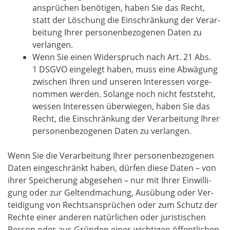
an­sprü­chen benö­ti­gen, haben Sie das Recht,
statt der Löschung die Ein­schrän­kung der Ver­ar­
bei­tung Ihrer per­so­nen­be­zo­ge­nen Daten zu
verlangen.
Wenn Sie einen Wider­spruch nach Art. 21 Abs.
1 DSGVO ein­ge­legt haben, muss eine Abwä­gung
zwi­schen Ihren und unse­ren Inter­es­sen vor­ge­
nom­men wer­den. Solan­ge noch nicht fest­steht,
wes­sen Inter­es­sen über­wie­gen, haben Sie das
Recht, die Ein­schrän­kung der Ver­ar­bei­tung Ihrer
per­so­nen­be­zo­ge­nen Daten zu verlangen.
Wenn Sie die Ver­ar­bei­tung Ihrer per­so­nen­be­zo­ge­nen
Daten ein­ge­schränkt haben, dür­fen die­se Daten – von
ihrer Spei­che­rung abge­se­hen – nur mit Ihrer Ein­wil­li­
gung oder zur Gel­tend­ma­chung, Aus­übung oder Ver­
tei­di­gung von Rechts­an­sprü­chen oder zum Schutz der
Rech­te einer ande­ren natür­li­chen oder juris­ti­schen
Per­son oder aus Grün­den eines wich­ti­gen öffent­li­chen