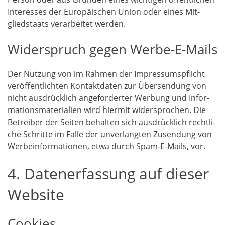
Inter­es­ses der Euro­päi­schen Uni­on oder eines Mit­
glied­staats ver­ar­bei­tet werden.
Widerspruch gegen Werbe-E-Mails
Der Nut­zung von im Rah­men der Impres­sums­pflicht
ver­öf­fent­lich­ten Kon­takt­da­ten zur Über­sen­dung von
nicht aus­drück­lich ange­for­der­ter Wer­bung und Infor­
ma­ti­ons­ma­te­ria­li­en wird hier­mit wider­spro­chen. Die
Betrei­ber der Sei­ten behal­ten sich aus­drück­lich recht­li­
che Schrit­te im Fal­le der unver­lang­ten Zusen­dung von
Wer­be­infor­ma­tio­nen, etwa durch Spam-E-Mails, vor.
4. Datenerfassung auf dieser
Website
Cookies