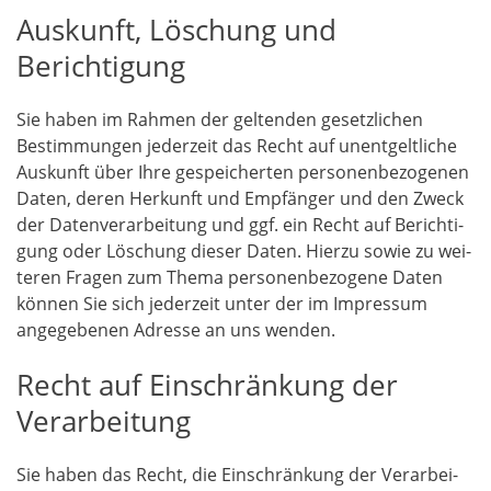
Auskunft, Löschung und
Berichtigung
Sie haben im Rah­men der gel­ten­den gesetz­li­chen
Bestim­mun­gen jeder­zeit das Recht auf unent­gelt­li­che
Aus­kunft über Ihre gespei­cher­ten per­so­nen­be­zo­ge­nen
Daten, deren Her­kunft und Emp­fän­ger und den Zweck
der Daten­ver­ar­bei­tung und ggf. ein Recht auf Berich­ti­
gung oder Löschung die­ser Daten. Hier­zu sowie zu wei­
te­ren Fra­gen zum The­ma per­so­nen­be­zo­ge­ne Daten
kön­nen Sie sich jeder­zeit unter der im Impres­sum
ange­ge­be­nen Adres­se an uns wenden.
Recht auf Einschränkung der
Verarbeitung
Sie haben das Recht, die Ein­schrän­kung der Ver­ar­bei­