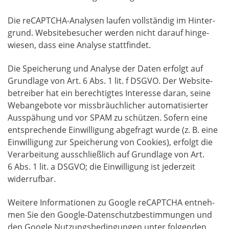
Die reCAPTCHA-Ana­ly­sen lau­fen voll­stän­dig im Hin­ter­
grund. Web­site­be­su­cher wer­den nicht dar­auf hin­ge­
wie­sen, dass eine Ana­ly­se stattfindet.
Die Spei­che­rung und Ana­ly­se der Daten erfolgt auf
Grund­la­ge von Art. 6 Abs. 1 lit. f DSGVO. Der Web­site­
be­trei­ber hat ein berech­tig­tes Inter­es­se dar­an, sei­ne
Web­an­ge­bo­te vor miss­bräuch­li­cher auto­ma­ti­sier­ter
Aus­spä­hung und vor SPAM zu schüt­zen. Sofern eine
ent­spre­chen­de Ein­wil­li­gung abge­fragt wur­de (z. B. eine
Ein­wil­li­gung zur Spei­che­rung von Coo­kies), erfolgt die
Ver­ar­bei­tung aus­schließ­lich auf Grund­la­ge von Art.
6 Abs. 1 lit. a DSGVO; die Ein­wil­li­gung ist jeder­zeit
widerrufbar.
Wei­te­re Infor­ma­tio­nen zu Goog­le reCAPTCHA ent­neh­
men Sie den Goog­le-Daten­schutz­be­stim­mun­gen und
den Goog­le Nut­zungs­be­din­gun­gen unter fol­gen­den