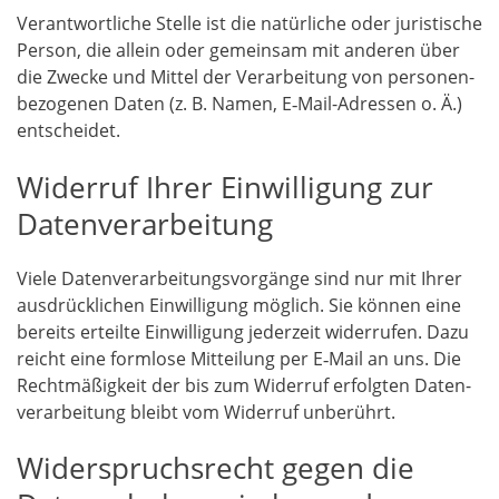
Ver­ant­wort­li­che Stel­le ist die natür­li­che oder juris­ti­sche
Per­son, die allein oder gemein­sam mit ande­ren über
die Zwe­cke und Mit­tel der Ver­ar­bei­tung von per­so­nen­
be­zo­ge­nen Daten (z. B. Namen, E‑Mail-Adres­sen o. Ä.)
entscheidet.
Widerruf Ihrer Einwilligung zur
Datenverarbeitung
Vie­le Daten­ver­ar­bei­tungs­vor­gän­ge sind nur mit Ihrer
aus­drück­li­chen Ein­wil­li­gung mög­lich. Sie kön­nen eine
bereits erteil­te Ein­wil­li­gung jeder­zeit wider­ru­fen. Dazu
reicht eine form­lo­se Mit­tei­lung per E‑Mail an uns. Die
Recht­mä­ßig­keit der bis zum Wider­ruf erfolg­ten Daten­
ver­ar­bei­tung bleibt vom Wider­ruf unberührt.
Widerspruchsrecht gegen die