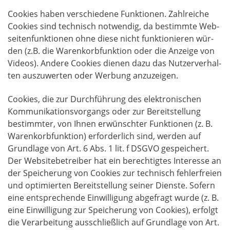
Coo­kies haben ver­schie­de­ne Funk­tio­nen. Zahl­rei­che
Coo­kies sind tech­nisch not­wen­dig, da bestimm­te Web­
sei­ten­funk­tio­nen ohne die­se nicht funk­tio­nie­ren wür­
den (z.B. die Waren­korb­funk­ti­on oder die Anzei­ge von
Vide­os). Ande­re Coo­kies die­nen dazu das Nut­zer­ver­hal­
ten aus­zu­wer­ten oder Wer­bung anzuzeigen.
Coo­kies, die zur Durch­füh­rung des elek­tro­ni­schen
Kom­mu­ni­ka­ti­ons­vor­gangs oder zur Bereit­stel­lung
bestimm­ter, von Ihnen erwünsch­ter Funk­tio­nen (z. B.
Waren­korb­funk­ti­on) erfor­der­lich sind, wer­den auf
Grund­la­ge von Art. 6 Abs. 1 lit. f DSGVO gespei­chert.
Der Web­site­be­trei­ber hat ein berech­tig­tes Inter­es­se an
der Spei­che­rung von Coo­kies zur tech­nisch feh­ler­frei­en
und opti­mier­ten Bereit­stel­lung sei­ner Diens­te. Sofern
eine ent­spre­chen­de Ein­wil­li­gung abge­fragt wur­de (z. B.
eine Ein­wil­li­gung zur Spei­che­rung von Coo­kies), erfolgt
die Ver­ar­bei­tung aus­schließ­lich auf Grund­la­ge von Art.