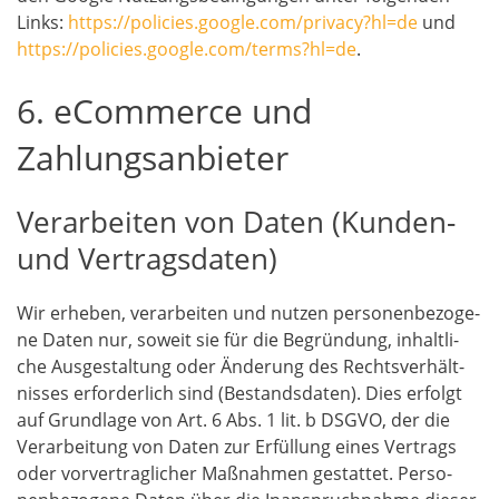
Links:
https://policies.google.com/privacy?hl=de
und
https://policies.google.com/terms?hl=de
.
6. eCommerce und
Zahlungsanbieter
Verarbeiten von Daten (Kunden-
und Vertragsdaten)
Wir erhe­ben, ver­ar­bei­ten und nut­zen per­so­nen­be­zo­ge­
ne Daten nur, soweit sie für die Begrün­dung, inhalt­li­
che Aus­ge­stal­tung oder Ände­rung des Rechts­ver­hält­
nis­ses erfor­der­lich sind (Bestands­da­ten). Dies erfolgt
auf Grund­la­ge von Art. 6 Abs. 1 lit. b DSGVO, der die
Ver­ar­bei­tung von Daten zur Erfül­lung eines Ver­trags
oder vor­ver­trag­li­cher Maß­nah­men gestat­tet. Per­so­