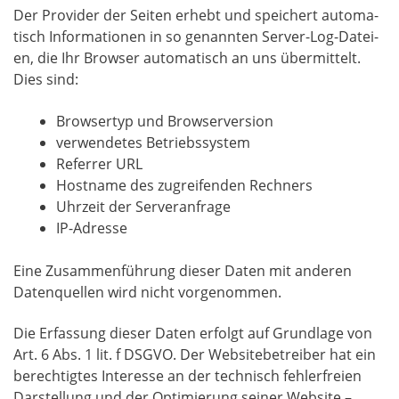
Der Pro­vi­der der Sei­ten erhebt und spei­chert auto­ma­
tisch Infor­ma­tio­nen in so genann­ten Ser­ver-Log-Datei­
en, die Ihr Brow­ser auto­ma­tisch an uns über­mit­telt.
Dies sind:
Brow­ser­typ und Browserversion
ver­wen­de­tes Betriebssystem
Refer­rer URL
Host­na­me des zugrei­fen­den Rechners
Uhr­zeit der Serveranfrage
IP-Adres­se
Eine Zusam­men­füh­rung die­ser Daten mit ande­ren
Daten­quel­len wird nicht vorgenommen.
Die Erfas­sung die­ser Daten erfolgt auf Grund­la­ge von
Art. 6 Abs. 1 lit. f DSGVO. Der Web­site­be­trei­ber hat ein
berech­tig­tes Inter­es­se an der tech­nisch feh­ler­frei­en
Dar­stel­lung und der Opti­mie­rung sei­ner Web­site –