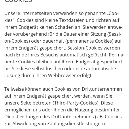
Unse­re Inter­net­sei­ten ver­wen­den so genann­te „Coo­
kies“. Coo­kies sind klei­ne Text­da­tei­en und rich­ten auf
Ihrem End­ge­rät kei­nen Scha­den an. Sie wer­den ent­we­
der vor­über­ge­hend für die Dau­er einer Sit­zung (Ses­si­
on-Coo­kies) oder dau­er­haft (per­ma­nen­te Coo­kies) auf
Ihrem End­ge­rät gespei­chert. Ses­si­on-Coo­kies wer­den
nach Ende Ihres Besuchs auto­ma­tisch gelöscht. Per­ma­
nen­te Coo­kies blei­ben auf Ihrem End­ge­rät gespei­chert
bis Sie die­se selbst löschen oder eine auto­ma­ti­sche
Lösung durch Ihren Web­brow­ser erfolgt.
Teil­wei­se kön­nen auch Coo­kies von Dritt­un­ter­neh­men
auf Ihrem End­ge­rät gespei­chert wer­den, wenn Sie
unse­re Sei­te betre­ten (Third-Par­ty-Coo­kies). Die­se
ermög­li­chen uns oder Ihnen die Nut­zung bestimm­ter
Dienst­leis­tun­gen des Dritt­un­ter­neh­mens (z.B. Coo­kies
zur Abwick­lung von Zahlungsdienstleistungen).