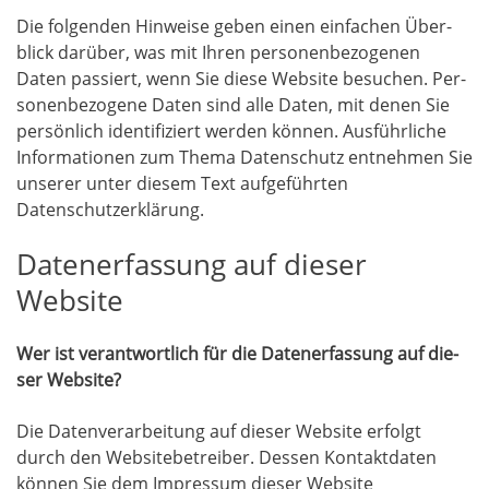
Die fol­gen­den Hin­wei­se geben einen ein­fa­chen Über­
blick dar­über, was mit Ihren per­so­nen­be­zo­ge­nen
Daten pas­siert, wenn Sie die­se Web­site besu­chen. Per­
so­nen­be­zo­ge­ne Daten sind alle Daten, mit denen Sie
per­sön­lich iden­ti­fi­ziert wer­den kön­nen. Aus­führ­li­che
Infor­ma­tio­nen zum The­ma Daten­schutz ent­neh­men Sie
unse­rer unter die­sem Text auf­ge­führ­ten
Datenschutzerklärung.
Datenerfassung auf dieser
Website
Wer ist ver­ant­wort­lich für die Daten­er­fas­sung auf die­
ser Website?
Die Daten­ver­ar­bei­tung auf die­ser Web­site erfolgt
durch den Web­site­be­trei­ber. Des­sen Kon­takt­da­ten
kön­nen Sie dem Impres­sum die­ser Web­site