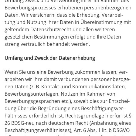
Umfang, Zweck und Ver­wen­dung Ihrer im Rah­men des
Bewer­bungs­pro­zes­ses erho­be­nen per­so­nen­be­zo­ge­nen
Daten. Wir ver­si­chern, dass die Erhe­bung, Ver­ar­bei­
tung und Nut­zung Ihrer Daten in Über­ein­stim­mung mit
gel­ten­dem Daten­schutz­recht und allen wei­te­ren
gesetz­li­chen Bestim­mun­gen erfolgt und Ihre Daten
streng ver­trau­lich behan­delt werden.
Umfang und Zweck der Datenerhebung
Wenn Sie uns eine Bewer­bung zukom­men las­sen, ver­
ar­bei­ten wir Ihre damit ver­bun­de­nen per­so­nen­be­zo­ge­
nen Daten (z. B. Kon­takt- und Kom­mu­ni­ka­ti­ons­da­ten,
Bewer­bungs­un­ter­la­gen, Noti­zen im Rah­men von
Bewer­bungs­ge­sprä­chen etc.), soweit dies zur Ent­schei­
dung über die Begrün­dung eines Beschäf­ti­gungs­ver­
hält­nis­ses erfor­der­lich ist. Rechts­grund­la­ge hier­für ist §
26 BDSG-neu nach deut­schem Recht (Anbah­nung eines
Beschäf­ti­gungs­ver­hält­nis­ses), Art. 6 Abs. 1 lit. b DSGVO