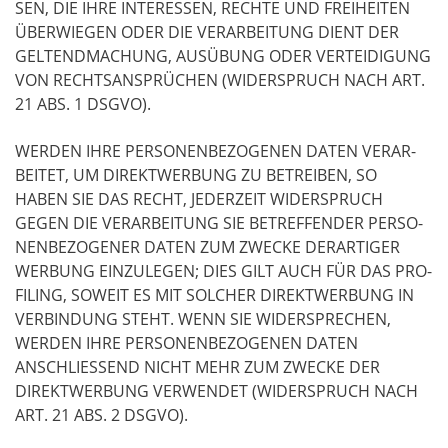
SEN, DIE IHRE INTER­ES­SEN, RECH­TE UND FREI­HEI­TEN
ÜBER­WIE­GEN ODER DIE VER­AR­BEI­TUNG DIENT DER
GEL­TEND­MA­CHUNG, AUS­ÜBUNG ODER VER­TEI­DI­GUNG
VON RECHTS­AN­SPRÜ­CHEN (WIDER­SPRUCH NACH ART.
21 ABS. 1 DSGVO).
WER­DEN IHRE PER­SO­NEN­BE­ZO­GE­NEN DATEN VER­AR­
BEI­TET, UM DIREKT­WER­BUNG ZU BETREI­BEN, SO
HABEN SIE DAS RECHT, JEDER­ZEIT WIDER­SPRUCH
GEGEN DIE VER­AR­BEI­TUNG SIE BETREF­FEN­DER PER­SO­
NEN­BE­ZO­GE­NER DATEN ZUM ZWE­CKE DER­AR­TI­GER
WER­BUNG EIN­ZU­LE­GEN; DIES GILT AUCH FÜR DAS PRO­
FIL­ING, SOWEIT ES MIT SOL­CHER DIREKT­WER­BUNG IN
VER­BIN­DUNG STEHT. WENN SIE WIDER­SPRE­CHEN,
WER­DEN IHRE PER­SO­NEN­BE­ZO­GE­NEN DATEN
ANSCHLIES­SEND NICHT MEHR ZUM ZWE­CKE DER
DIREKT­WER­BUNG VER­WEN­DET (WIDER­SPRUCH NACH
ART. 21 ABS. 2 DSGVO).