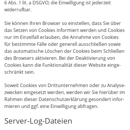
6 Abs. 1 lit. a DSGVO; die Ein­wil­li­gung ist jeder­zeit
widerrufbar.
Sie kön­nen Ihren Brow­ser so ein­stel­len, dass Sie über
das Set­zen von Coo­kies infor­miert wer­den und Coo­kies
nur im Ein­zel­fall erlau­ben, die Annah­me von Coo­kies
für bestimm­te Fäl­le oder gene­rell aus­schlie­ßen sowie
das auto­ma­ti­sche Löschen der Coo­kies beim Schlie­ßen
des Brow­sers akti­vie­ren. Bei der Deak­ti­vie­rung von
Coo­kies kann die Funk­tio­na­li­tät die­ser Web­site ein­ge­
schränkt sein.
Soweit Coo­kies von Dritt­un­ter­neh­men oder zu Ana­ly­se­
zwe­cken ein­ge­setzt wer­den, wer­den wir Sie hier­über im
Rah­men die­ser Daten­schutz­er­klä­rung geson­dert infor­
mie­ren und ggf. eine Ein­wil­li­gung abfragen.
Server-Log-Dateien