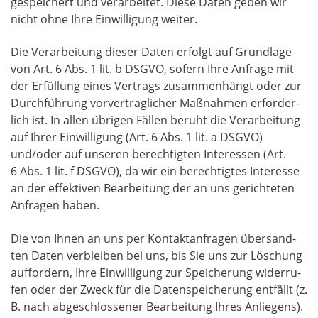
gespei­chert und ver­ar­bei­tet. Die­se Daten geben wir
nicht ohne Ihre Ein­wil­li­gung weiter.
Die Ver­ar­bei­tung die­ser Daten erfolgt auf Grund­la­ge
von Art. 6 Abs. 1 lit. b DSGVO, sofern Ihre Anfra­ge mit
der Erfül­lung eines Ver­trags zusam­men­hängt oder zur
Durch­füh­rung vor­ver­trag­li­cher Maß­nah­men erfor­der­
lich ist. In allen übri­gen Fäl­len beruht die Ver­ar­bei­tung
auf Ihrer Ein­wil­li­gung (Art. 6 Abs. 1 lit. a DSGVO)
und/oder auf unse­ren berech­tig­ten Inter­es­sen (Art.
6 Abs. 1 lit. f DSGVO), da wir ein berech­tig­tes Inter­es­se
an der effek­ti­ven Bear­bei­tung der an uns gerich­te­ten
Anfra­gen haben.
Die von Ihnen an uns per Kon­takt­an­fra­gen über­sand­
ten Daten ver­blei­ben bei uns, bis Sie uns zur Löschung
auf­for­dern, Ihre Ein­wil­li­gung zur Spei­che­rung wider­ru­
fen oder der Zweck für die Daten­spei­che­rung ent­fällt (z.
B. nach abge­schlos­se­ner Bear­bei­tung Ihres Anlie­gens).