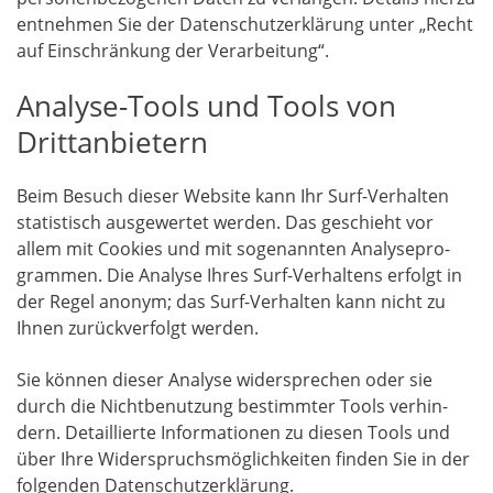
ent­neh­men Sie der Daten­schutz­er­klä­rung unter „Recht
auf Ein­schrän­kung der Verarbeitung“.
Analyse-Tools und Tools von
Drittanbietern
Beim Besuch die­ser Web­site kann Ihr Surf-Ver­hal­ten
sta­tis­tisch aus­ge­wer­tet wer­den. Das geschieht vor
allem mit Coo­kies und mit soge­nann­ten Ana­ly­se­pro­
gram­men. Die Ana­ly­se Ihres Surf-Ver­hal­tens erfolgt in
der Regel anonym; das Surf-Ver­hal­ten kann nicht zu
Ihnen zurück­ver­folgt werden.
Sie kön­nen die­ser Ana­ly­se wider­spre­chen oder sie
durch die Nicht­be­nut­zung bestimm­ter Tools ver­hin­
dern. Detail­lier­te Infor­ma­tio­nen zu die­sen Tools und
über Ihre Wider­spruchs­mög­lich­kei­ten fin­den Sie in der
fol­gen­den Datenschutzerklärung.