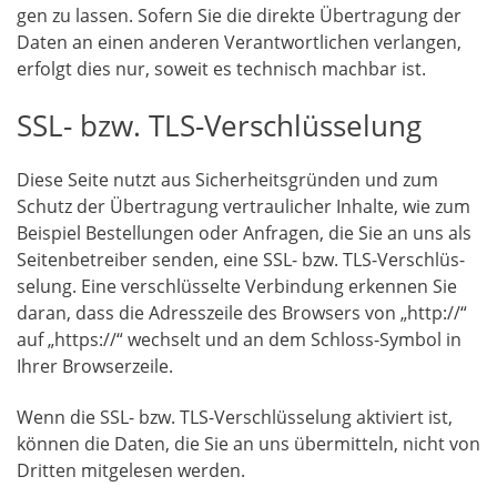
gen zu las­sen. Sofern Sie die direk­te Über­tra­gung der
Daten an einen ande­ren Ver­ant­wort­li­chen ver­lan­gen,
erfolgt dies nur, soweit es tech­nisch mach­bar ist.
SSL- bzw. TLS-Verschlüsselung
Die­se Sei­te nutzt aus Sicher­heits­grün­den und zum
Schutz der Über­tra­gung ver­trau­li­cher Inhal­te, wie zum
Bei­spiel Bestel­lun­gen oder Anfra­gen, die Sie an uns als
Sei­ten­be­trei­ber sen­den, eine SSL- bzw. TLS-Ver­schlüs­
se­lung. Eine ver­schlüs­sel­te Ver­bin­dung erken­nen Sie
dar­an, dass die Adress­zei­le des Brow­sers von „http://“
auf „https://“ wech­selt und an dem Schloss-Sym­bol in
Ihrer Browserzeile.
Wenn die SSL- bzw. TLS-Ver­schlüs­se­lung akti­viert ist,
kön­nen die Daten, die Sie an uns über­mit­teln, nicht von
Drit­ten mit­ge­le­sen werden.