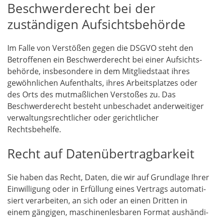
Beschwerderecht bei der
zuständigen Aufsichtsbehörde
Im Fal­le von Ver­stö­ßen gegen die DSGVO steht den
Betrof­fe­nen ein Beschwer­de­recht bei einer Auf­sichts­
be­hör­de, ins­be­son­de­re in dem Mit­glied­staat ihres
gewöhn­li­chen Auf­ent­halts, ihres Arbeits­plat­zes oder
des Orts des mut­maß­li­chen Ver­sto­ßes zu. Das
Beschwer­de­recht besteht unbe­scha­det ander­wei­ti­ger
ver­wal­tungs­recht­li­cher oder gericht­li­cher
Rechtsbehelfe.
Recht auf Datenübertragbarkeit
Sie haben das Recht, Daten, die wir auf Grund­la­ge Ihrer
Ein­wil­li­gung oder in Erfül­lung eines Ver­trags auto­ma­ti­
siert ver­ar­bei­ten, an sich oder an einen Drit­ten in
einem gän­gi­gen, maschi­nen­les­ba­ren For­mat aus­hän­di­