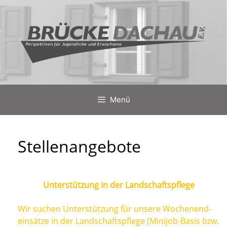
Zum
Inhalt
springen
Menü
Stellenangebote
Unter­stüt­zung in der Landschaftspflege
Wir suchen Unter­stüt­zung für unse­re Wochen­en­d­
ein­sät­ze in der Land­schafts­pfle­ge (Mini­job-Basis bzw.