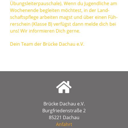
Übungs­lei­ter­pau­scha­le). Wenn du Jugend­li­che am
Wochen­en­de beglei­ten möch­test, in der Land­
schafts­pfle­ge arbei­ten magst und über einen Füh­
rer­schein (Klas­se B) ver­fügst dann mel­de dich bei
uns! Wir infor­mie­ren Dich gerne.
Dein Team der Brü­cke Dach­au e.V.
Brücke Dachau e.V.
Burgfriedenstraße 2
85221 Dachau
Anfahrt